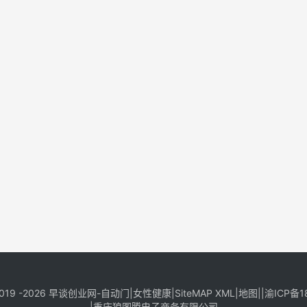
019 -2026
早谈创业网
-
自动门
|
女性健康
|
SiteMAP XML
|
地图
||
渝ICP备1
|
重庆狼图腾电子商务有限公司