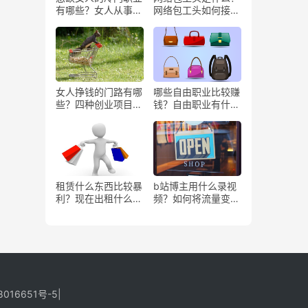
有哪些？女人从事哪
网络包工头如何接业
些工作更赚钱？
务？
女人挣钱的门路有哪
哪些自由职业比较赚
些？四种创业项目推
钱？自由职业有什么
荐
好处？
租赁什么东西比较暴
b站博主用什么录视
利？现在出租什么更
频？如何将流量变
有市场？
现？
8016651号-5
|