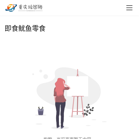
首
即食鱿鱼零食
页
小
本
创
业
兼
职
项
目
电
商
投稿