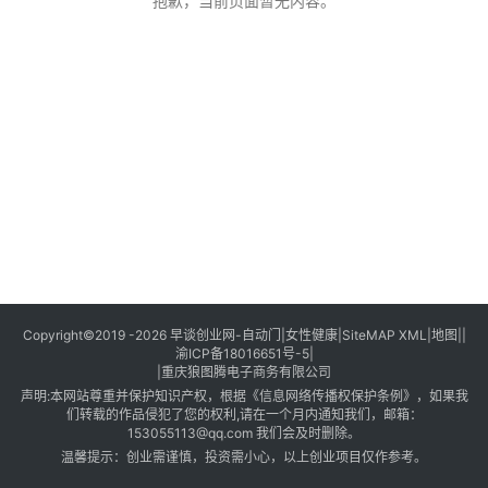
创
抱歉，当前页面暂无内容。
业
创
业
项
目
视
频
号
淘
Copyright©2019 -2026
早谈创业网
-
自动门
|
女性健康
|
SiteMAP XML
|
地图
||
渝ICP备18016651号-5
|
宝
|
重庆狼图腾电子商务有限公司
分
声明:本网站尊重并保护知识产权，根据《信息网络传播权保护条例》，如果我
享
们转载的作品侵犯了您的权利,请在一个月内通知我们，邮箱：
153055113@qq.com 我们会及时删除。
温馨提示：创业需谨慎，投资需小心，以上创业项目仅作参考。