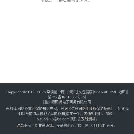
创
抱歉，当前页面暂无内容。
业
创
业
项
目
视
频
号
淘
Copyright©2019 -2026
早谈创业网
-
自动门
|
女性健康
|
SiteMAP XML
|
地图
||
渝ICP备18016651号-5
|
宝
|
重庆狼图腾电子商务有限公司
分
声明:本网站尊重并保护知识产权，根据《信息网络传播权保护条例》，如果我
享
们转载的作品侵犯了您的权利,请在一个月内通知我们，邮箱：
153055113@qq.com
我们会及时删除。
温馨提示：创业需谨慎，投资需小心，以上创业项目仅作参考。