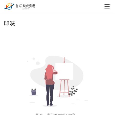
首
印味
页
小
本
创
业
兼
职
项
目
电
商
投稿