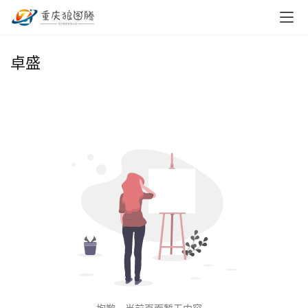
首
卓盛
页
小
本
创
业
兼
职
项
目
电
商
投稿