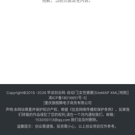
创
抱歉，当前页面暂无内容。
业
创
业
项
目
视
频
号
淘
Copyright©2019 -2026
早谈创业网
-
自动门
|
女性健康
|
SiteMAP XML
|
地图
||
渝ICP备18016651号-5
|
宝
|
重庆狼图腾电子商务有限公司
分
声明:本网站尊重并保护知识产权，根据《信息网络传播权保护条例》，如果我
享
们转载的作品侵犯了您的权利,请在一个月内通知我们，邮箱：
153055113@qq.com 我们会及时删除。
温馨提示：创业需谨慎，投资需小心，以上创业项目仅作参考。