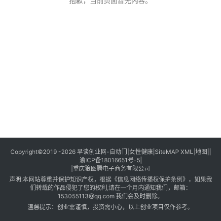
创
抱歉，当前页面暂无内容。
业
创
业
项
目
视
频
号
淘
Copyright©2019 -2026
早谈创业网
-
自动门
|
女性健康
|
SiteMAP XML
|
地图
||
渝ICP备18016651号-5
|
宝
|
重庆狼图腾电子商务有限公司
分
声明:本网站尊重并保护知识产权，根据《信息网络传播权保护条例》，如果我
享
们转载的作品侵犯了您的权利,请在一个月内通知我们，邮箱：
153055113@qq.com 我们会及时删除。
温馨提示：创业需谨慎，投资需小心，以上创业项目仅作参考。