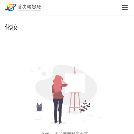
首
化妆
页
小
本
创
业
兼
职
项
目
电
商
投稿