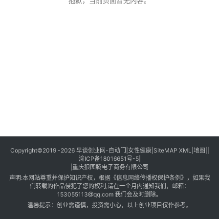
创
抱歉，当前页面暂无内容。
业
创
业
项
目
视
频
号
淘
Copyright©2019 -2026
早谈创业网
-
自动门
|
女性健康
|
SiteMAP XML
|
地图
||
渝ICP备18016651号-5
|
宝
|
重庆狼图腾电子商务有限公司
分
声明:本网站尊重并保护知识产权，根据《信息网络传播权保护条例》，如果我
享
们转载的作品侵犯了您的权利,请在一个月内通知我们，邮箱：
153055113@qq.com
我们会及时删除。
温馨提示：创业需谨慎，投资需小心，以上创业项目仅作参考。