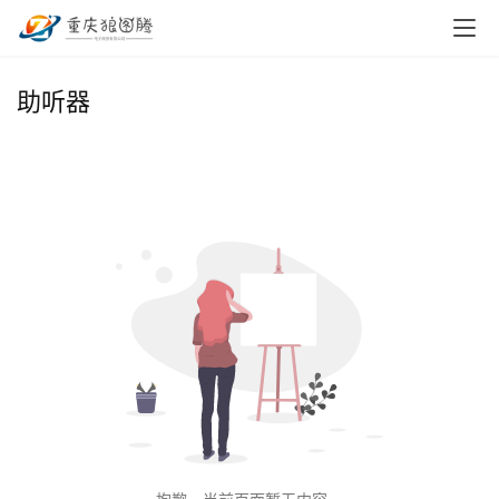
首
助听器
页
小
本
创
业
兼
职
项
目
电
商
投稿