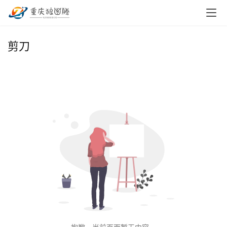
首
剪刀
页
小
本
创
业
兼
职
项
目
电
商
投稿