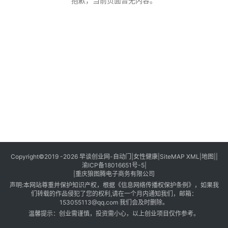
创
抱歉，当前页面暂无内容。
业
创
业
项
目
视
频
号
淘
Copyright©2019 -2026
早谈创业网
-
自动门
|
女性健康
|
SiteMAP XML
|
地图
||
渝ICP备18016651号-5
|
宝
|
重庆狼图腾电子商务有限公司
分
声明:本网站尊重并保护知识产权，根据《信息网络传播权保护条例》，如果我
享
们转载的作品侵犯了您的权利,请在一个月内通知我们，邮箱：
153055113@qq.com 我们会及时删除。
温馨提示：创业需谨慎，投资需小心，以上创业项目仅作参考。