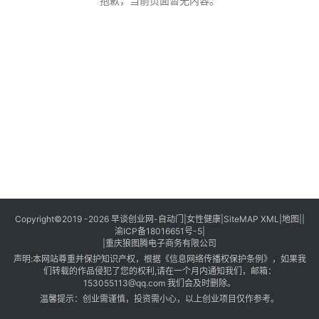
创
抱歉，当前页面暂无内容。
业
创
业
项
目
视
频
号
淘
Copyright©2019 -2026
早谈创业网
-
自动门
|
女性健康
|
SiteMAP XML
|
地图
||
渝ICP备18016651号-5
|
宝
|
重庆狼图腾电子商务有限公司
分
声明:本网站尊重并保护知识产权，根据《信息网络传播权保护条例》，如果我
享
们转载的作品侵犯了您的权利,请在一个月内通知我们，邮箱：
153055113@qq.com
我们会及时删除。
温馨提示：创业需谨慎，投资需小心，以上创业项目仅作参考。