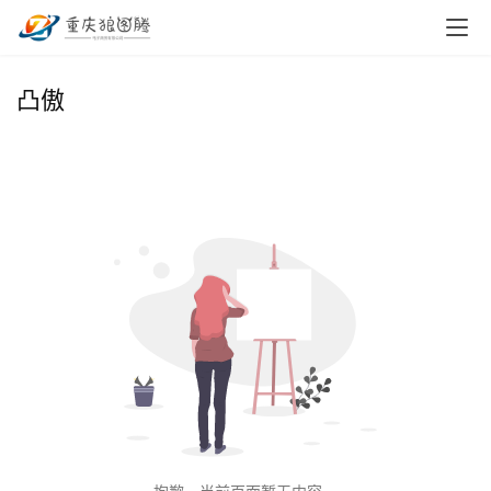
首
凸傲
页
小
本
创
业
兼
职
项
目
电
商
投稿