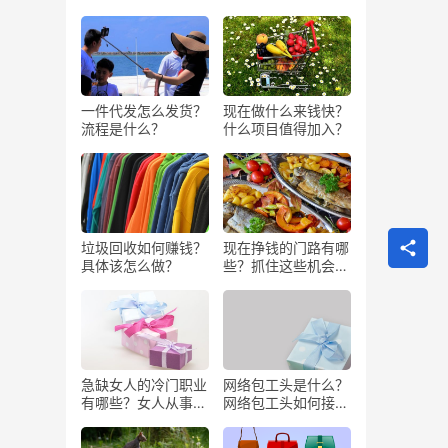
一件代发怎么发货？
现在做什么来钱快？
流程是什么？
什么项目值得加入？
垃圾回收如何赚钱？
现在挣钱的门路有哪
具体该怎么做？
些？抓住这些机会闷
声发大财
急缺女人的冷门职业
网络包工头是什么？
有哪些？女人从事哪
网络包工头如何接业
些工作更赚钱？
务？