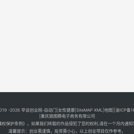
019 -2026
早谈创业网
-
自动门
|
女性健康
|
SiteMAP XML
|
地图
||
渝ICP备1
|
重庆狼图腾电子商务有限公司
保护条例》，如果我们转载的作品侵犯了您的权利,请在一个月内通知我们，邮
温馨提示：创业需谨慎，投资需小心，以上创业项目仅作参考。