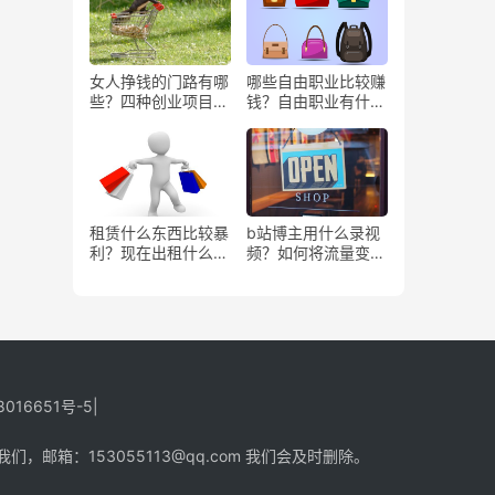
女人挣钱的门路有哪
哪些自由职业比较赚
些？四种创业项目推
钱？自由职业有什么
荐
好处？
租赁什么东西比较暴
b站博主用什么录视
利？现在出租什么更
频？如何将流量变
有市场？
现？
8016651号-5
|
箱：153055113@qq.com 我们会及时删除。