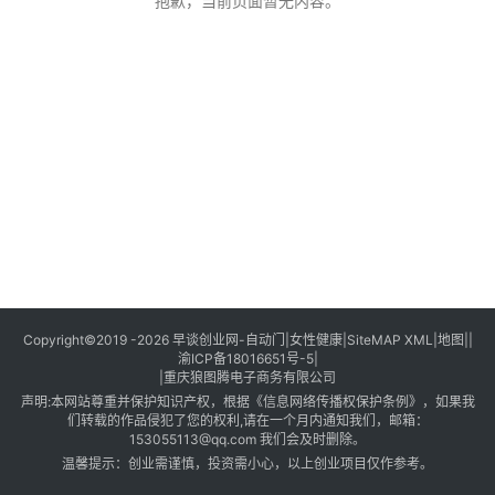
创
抱歉，当前页面暂无内容。
业
创
业
项
目
视
频
号
淘
Copyright©2019 -2026
早谈创业网
-
自动门
|
女性健康
|
SiteMAP XML
|
地图
||
渝ICP备18016651号-5
|
宝
|
重庆狼图腾电子商务有限公司
分
声明:本网站尊重并保护知识产权，根据《信息网络传播权保护条例》，如果我
享
们转载的作品侵犯了您的权利,请在一个月内通知我们，邮箱：
153055113@qq.com 我们会及时删除。
温馨提示：创业需谨慎，投资需小心，以上创业项目仅作参考。