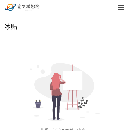
首
冰贴
页
小
本
创
业
兼
职
项
目
电
商
投稿