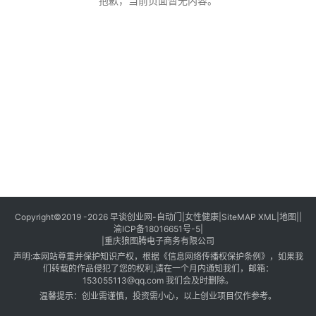
创
抱歉，当前页面暂无内容。
业
创
业
项
目
视
频
号
淘
Copyright©2019 -2026
早谈创业网
-
自动门
|
女性健康
|
SiteMAP XML
|
地图
||
渝ICP备18016651号-5
|
宝
|
重庆狼图腾电子商务有限公司
分
声明:本网站尊重并保护知识产权，根据《信息网络传播权保护条例》，如果我
享
们转载的作品侵犯了您的权利,请在一个月内通知我们，邮箱：
153055113@qq.com 我们会及时删除。
温馨提示：创业需谨慎，投资需小心，以上创业项目仅作参考。