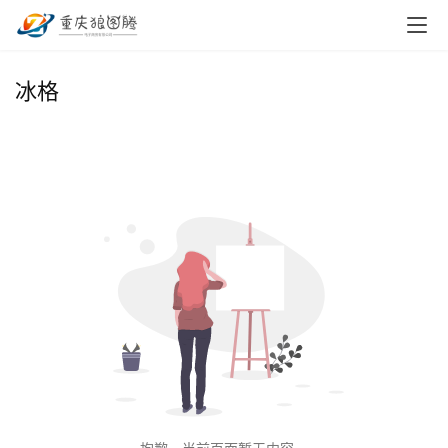
首
冰格
页
小
本
创
业
兼
职
项
目
电
商
投稿