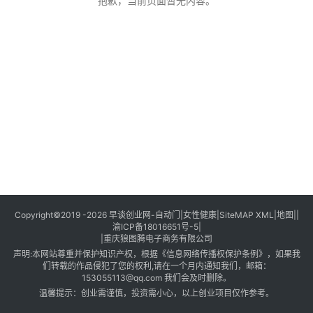
创
抱歉，当前页面暂无内容。
业
创
业
项
目
视
频
号
淘
Copyright©2019 -2026
早谈创业网
-
自动门
|
女性健康
|
SiteMAP XML
|
地图
||
渝ICP备18016651号-5
|
宝
|
重庆狼图腾电子商务有限公司
分
声明:本网站尊重并保护知识产权，根据《信息网络传播权保护条例》，如果我
享
们转载的作品侵犯了您的权利,请在一个月内通知我们，邮箱：
153055113@qq.com
我们会及时删除。
温馨提示：创业需谨慎，投资需小心，以上创业项目仅作参考。