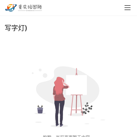
首
写字灯)
页
小
本
创
业
兼
职
项
目
电
商
投稿