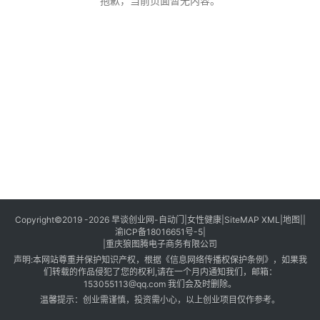
创
抱歉，当前页面暂无内容。
业
创
业
项
目
视
频
号
淘
Copyright©2019 -2026
早谈创业网
-
自动门
|
女性健康
|
SiteMAP XML
|
地图
||
渝ICP备18016651号-5
|
宝
|
重庆狼图腾电子商务有限公司
分
声明:本网站尊重并保护知识产权，根据《信息网络传播权保护条例》，如果我
享
们转载的作品侵犯了您的权利,请在一个月内通知我们，邮箱：
153055113@qq.com
我们会及时删除。
温馨提示：创业需谨慎，投资需小心，以上创业项目仅作参考。