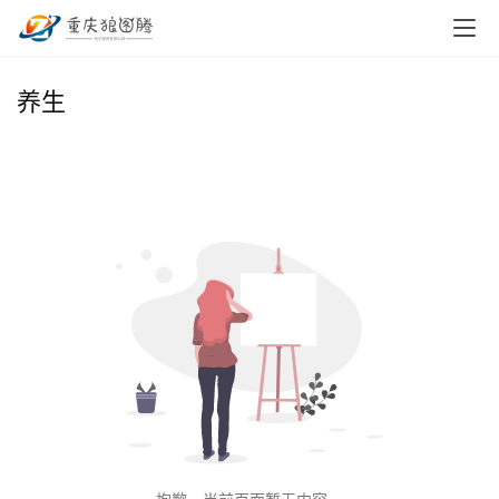
首
养生
页
小
本
创
业
兼
职
项
目
电
商
投稿