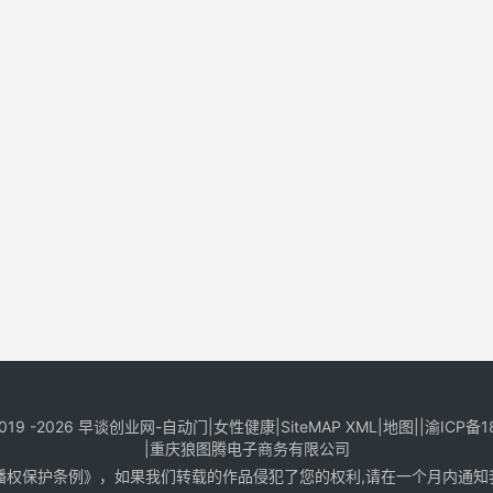
019 -2026
早谈创业网
-
自动门
|
女性健康
|
SiteMAP XML
|
地图
||
渝ICP备1
|
重庆狼图腾电子商务有限公司
保护条例》，如果我们转载的作品侵犯了您的权利,请在一个月内通知我们，邮