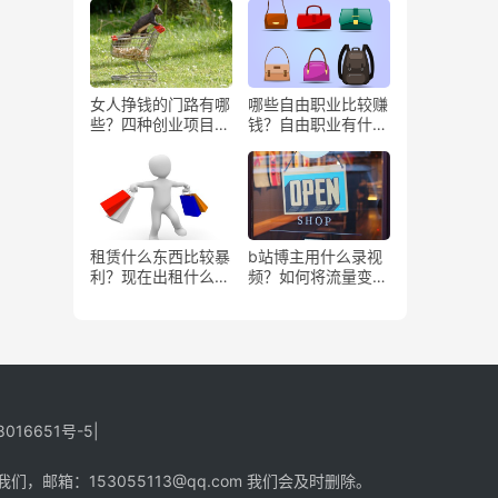
女人挣钱的门路有哪
哪些自由职业比较赚
些？四种创业项目推
钱？自由职业有什么
荐
好处？
租赁什么东西比较暴
b站博主用什么录视
利？现在出租什么更
频？如何将流量变
有市场？
现？
8016651号-5
|
箱：153055113@qq.com 我们会及时删除。