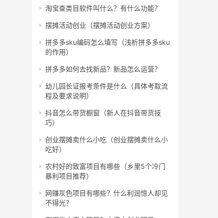
淘宝查类目软件叫什么？有什么功能？
摆摊活动创业（摆摊活动创业方案）
拼多多sku编码怎么填写（浅析拼多多sku
的作用）
拼多多如何去找新品？新品怎么运营？
幼儿园长证报考条件是什么（具体考取流
程及要求说明）
抖音怎么带货橱窗（新人在抖音带货技
巧）
创业摆摊卖什么小吃（创业摆摊卖什么小
吃好）
农村好的致富项目有哪些（乡里5个冷门
暴利项目推荐）
网赚灰色项目有哪些？什么利润惊人却见
不得光？