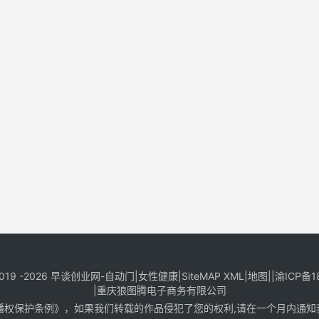
019 -2026
早谈创业网
-
自动门
|
女性健康
|
SiteMAP XML
|
地图
||
渝ICP备1
|
重庆狼图腾电子商务有限公司
保护条例》，如果我们转载的作品侵犯了您的权利,请在一个月内通知我们，邮