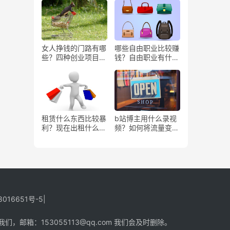
女人挣钱的门路有哪
哪些自由职业比较赚
些？四种创业项目推
钱？自由职业有什么
荐
好处？
租赁什么东西比较暴
b站博主用什么录视
利？现在出租什么更
频？如何将流量变
有市场？
现？
8016651号-5
|
箱：153055113@qq.com 我们会及时删除。