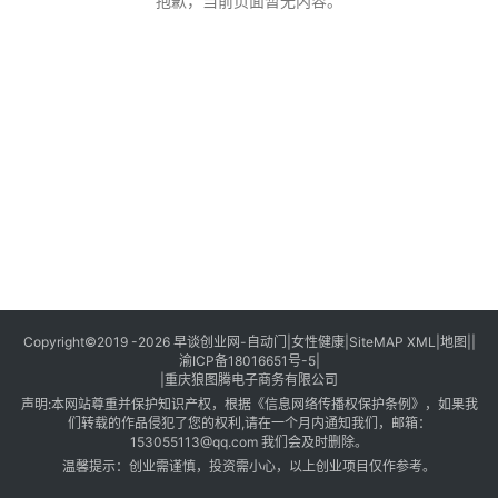
创
抱歉，当前页面暂无内容。
业
创
业
项
目
视
频
号
淘
Copyright©2019 -2026
早谈创业网
-
自动门
|
女性健康
|
SiteMAP XML
|
地图
||
渝ICP备18016651号-5
|
宝
|
重庆狼图腾电子商务有限公司
分
声明:本网站尊重并保护知识产权，根据《信息网络传播权保护条例》，如果我
享
们转载的作品侵犯了您的权利,请在一个月内通知我们，邮箱：
153055113@qq.com
我们会及时删除。
温馨提示：创业需谨慎，投资需小心，以上创业项目仅作参考。