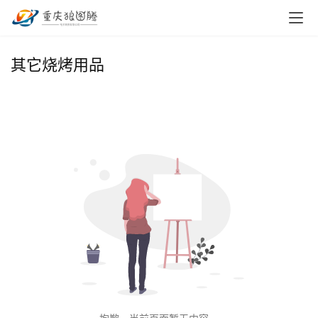
首
其它烧烤用品
页
小
本
创
业
兼
职
项
目
电
商
投稿