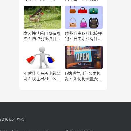
些工作更赚钱？
务？
女人挣钱的门路有哪
哪些自由职业比较赚
些？四种创业项目推
钱？自由职业有什么
荐
好处？
租赁什么东西比较暴
b站博主用什么录视
利？现在出租什么更
频？如何将流量变
有市场？
现？
8016651号-5
|