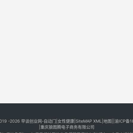
019 -2026
早谈创业网
-
自动门
|
女性健康
|
SiteMAP XML
|
地图
||
渝ICP备1
|
重庆狼图腾电子商务有限公司