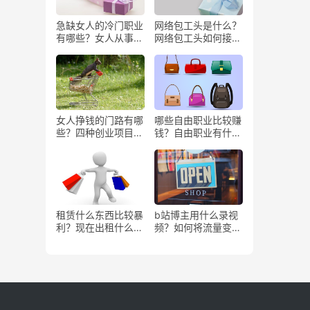
急缺女人的冷门职业
网络包工头是什么？
有哪些？女人从事哪
网络包工头如何接业
些工作更赚钱？
务？
女人挣钱的门路有哪
哪些自由职业比较赚
些？四种创业项目推
钱？自由职业有什么
荐
好处？
租赁什么东西比较暴
b站博主用什么录视
利？现在出租什么更
频？如何将流量变
有市场？
现？