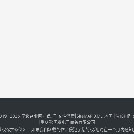
019 -2026
早谈创业网
-
自动门
|
女性健康
|
SiteMAP XML
|
地图
||
渝ICP备1
|
重庆狼图腾电子商务有限公司
保护条例》，如果我们转载的作品侵犯了您的权利,请在一个月内通知我们，邮