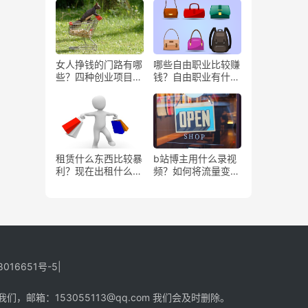
女人挣钱的门路有哪
哪些自由职业比较赚
些？四种创业项目推
钱？自由职业有什么
荐
好处？
租赁什么东西比较暴
b站博主用什么录视
利？现在出租什么更
频？如何将流量变
有市场？
现？
8016651号-5
|
箱：153055113@qq.com 我们会及时删除。