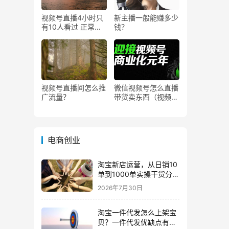
视频号直播4小时只
新主播一般能赚多少
有10人看过 正常
钱？
吗？
视频号直播间怎么推
微信视频号怎么直播
广流量？
带货卖东西（视频号
0粉丝可以卖货吗）
电商创业
淘宝新店运营，从日销10
单到1000单实操干货分
享！
2026年7月30日
淘宝一件代发怎么上架宝
贝？一件代发优缺点有哪