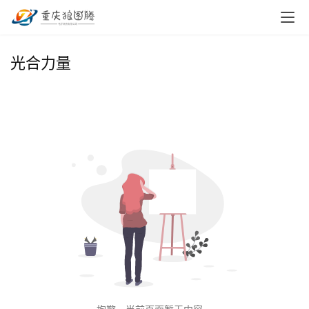
首
光合力量
页
小
本
创
业
兼
职
项
目
电
商
投稿