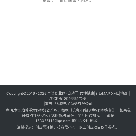
创
抱歉，当前页面暂无内容。
业
创
业
项
目
视
频
号
淘
Copyright©2019 -2026
早谈创业网
-
自动门
|
女性健康
|
SiteMAP XML
|
地图
||
渝ICP备18016651号-5
|
宝
|
重庆狼图腾电子商务有限公司
分
声明:本网站尊重并保护知识产权，根据《信息网络传播权保护条例》，如果我
享
们转载的作品侵犯了您的权利,请在一个月内通知我们，邮箱：
153055113@qq.com 我们会及时删除。
温馨提示：创业需谨慎，投资需小心，以上创业项目仅作参考。