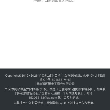
创
抱歉，当前页面暂无内容。
业
创
业
项
目
视
频
号
淘
Copyright©2019 -2026
早谈创业网
-
自动门
|
女性健康
|
SiteMAP XML
|
地图
||
渝ICP备18016651号-5
|
宝
|
重庆狼图腾电子商务有限公司
分
声明:本网站尊重并保护知识产权，根据《信息网络传播权保护条例》，如果我
享
们转载的作品侵犯了您的权利,请在一个月内通知我们，邮箱：
153055113@qq.com 我们会及时删除。
温馨提示：创业需谨慎，投资需小心，以上创业项目仅作参考。