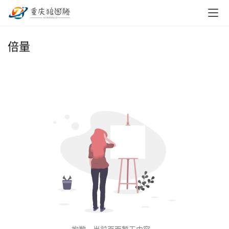
首
倍量
页
小
本
创
业
兼
职
项
目
电
商
投稿