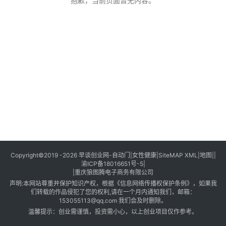
创
抱歉，当前页面暂无内容。
业
创
业
项
目
视
频
号
淘
Copyright©2019 -2026
早谈创业网
-
自动门
|
女性健康
|
SiteMAP XML
|
地图
||
渝ICP备18016651号-5
|
宝
|
重庆狼图腾电子商务有限公司
分
声明:本网站尊重并保护知识产权，根据《信息网络传播权保护条例》，如果我
享
们转载的作品侵犯了您的权利,请在一个月内通知我们，邮箱：
153055113@qq.com
我们会及时删除。
温馨提示：创业需谨慎，投资需小心，以上创业项目仅作参考。