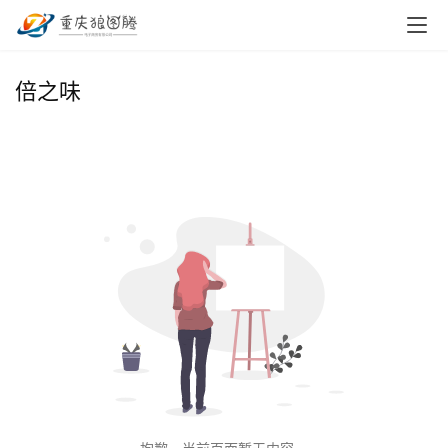
首
倍之味
页
小
本
创
业
兼
职
项
目
电
商
投稿