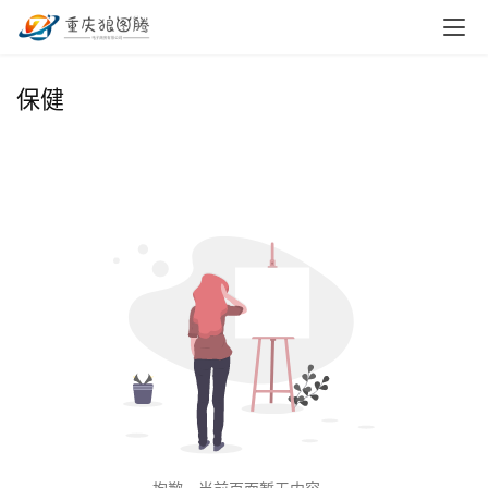
首
保健
页
小
本
创
业
兼
职
项
目
电
商
投稿