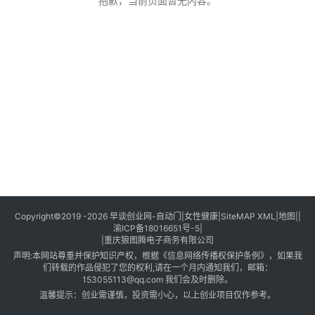
创
抱歉，当前页面暂无内容。
业
创
业
项
目
视
频
号
淘
Copyright©2019 -2026
早谈创业网
-
自动门
|
女性健康
|
SiteMAP XML
|
地图
||
渝ICP备18016651号-5
|
宝
|
重庆狼图腾电子商务有限公司
分
声明:本网站尊重并保护知识产权，根据《信息网络传播权保护条例》，如果我
享
们转载的作品侵犯了您的权利,请在一个月内通知我们，邮箱：
153055113@qq.com
我们会及时删除。
温馨提示：创业需谨慎，投资需小心，以上创业项目仅作参考。