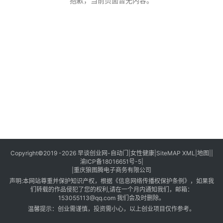
创
抱歉，当前页面暂无内容。
业
创
业
项
目
视
频
号
淘
Copyright©2019 -2026
早谈创业网
-
自动门
|
女性健康
|
SiteMAP XML
|
地图
||
渝ICP备18016651号-5
|
宝
|
重庆狼图腾电子商务有限公司
分
声明:本网站尊重并保护知识产权，根据《信息网络传播权保护条例》，如果我
享
们转载的作品侵犯了您的权利,请在一个月内通知我们，邮箱：
153055113@qq.com
我们会及时删除。
温馨提示：创业需谨慎，投资需小心，以上创业项目仅作参考。