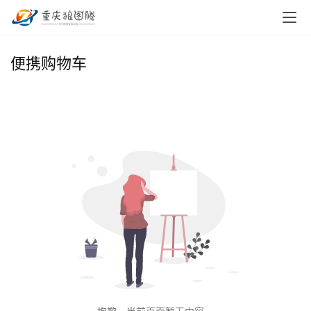
首
便携购物车
页
小
本
创
业
兼
职
项
目
电
商
投稿