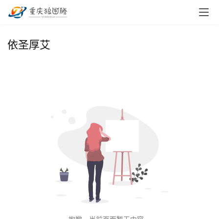
首
依圣厚艾
页
小
本
创
业
兼
职
项
目
电
商
投稿