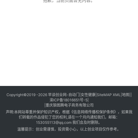
创
抱歉，当前页面暂无内容。
业
创
业
项
目
视
频
号
淘
Copyright©2019 -2026
早谈创业网
-
自动门
|
女性健康
|
SiteMAP XML
|
地图
||
渝ICP备18016651号-5
|
宝
|
重庆狼图腾电子商务有限公司
分
声明:本网站尊重并保护知识产权，根据《信息网络传播权保护条例》，如果我
享
们转载的作品侵犯了您的权利,请在一个月内通知我们，邮箱：
153055113@qq.com
我们会及时删除。
温馨提示：创业需谨慎，投资需小心，以上创业项目仅作参考。