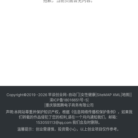
创
抱歉，当前页面暂无内容。
业
创
业
项
目
视
频
号
淘
Copyright©2019 -2026
早谈创业网
-
自动门
|
女性健康
|
SiteMAP XML
|
地图
||
渝ICP备18016651号-5
|
宝
|
重庆狼图腾电子商务有限公司
分
声明:本网站尊重并保护知识产权，根据《信息网络传播权保护条例》，如果我
享
们转载的作品侵犯了您的权利,请在一个月内通知我们，邮箱：
153055113@qq.com 我们会及时删除。
温馨提示：创业需谨慎，投资需小心，以上创业项目仅作参考。