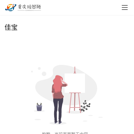
首
佳宝
页
小
本
创
业
兼
职
项
目
电
商
投稿