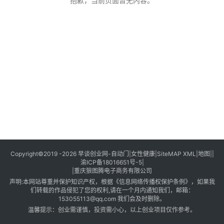
创
抱歉，当前页面暂无内容。
业
创
业
项
目
视
频
号
淘
Copyright©2019 -2026
早谈创业网
-
自动门
|
女性健康
|
SiteMAP XML
|
地图
||
渝ICP备18016651号-5
|
宝
|
重庆狼图腾电子商务有限公司
分
声明:本网站尊重并保护知识产权，根据《信息网络传播权保护条例》，如果我
享
们转载的作品侵犯了您的权利,请在一个月内通知我们，邮箱：
153055113@qq.com
我们会及时删除。
温馨提示：创业需谨慎，投资需小心，以上创业项目仅作参考。