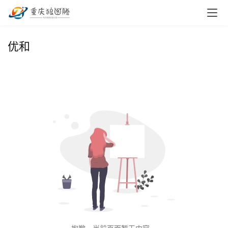
首
优和
页
小
本
创
业
兼
职
项
目
电
商
投稿