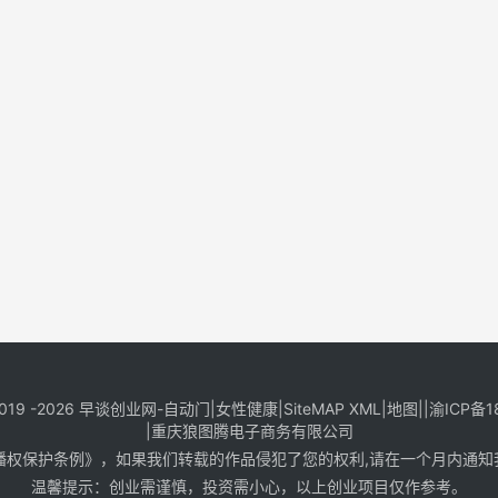
019 -2026
早谈创业网
-
自动门
|
女性健康
|
SiteMAP XML
|
地图
||
渝ICP备1
|
重庆狼图腾电子商务有限公司
保护条例》，如果我们转载的作品侵犯了您的权利,请在一个月内通知我们，邮
温馨提示：创业需谨慎，投资需小心，以上创业项目仅作参考。