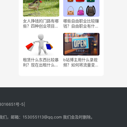
女人挣钱的门路有哪
哪些自由职业比较赚
些？四种创业项目推
钱？自由职业有什么
荐
好处？
租赁什么东西比较暴
b站博主用什么录视
利？现在出租什么更
频？如何将流量变
有市场？
现？
8016651号-5
|
箱：153055113@qq.com 我们会及时删除。