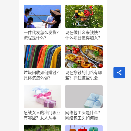
一件代发怎么发货？
现在做什么来钱快？
流程是什么？
什么项目值得加入？
垃圾回收如何赚钱？
现在挣钱的门路有哪
具体该怎么做？
些？抓住这些机会闷
声发大财
急缺女人的冷门职业
网络包工头是什么？
有哪些？女人从事哪
网络包工头如何接业
些工作更赚钱？
务？