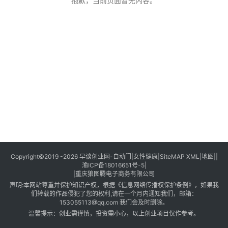
创
抱歉，当前页面暂无内容。
业
创
业
项
目
视
频
号
淘
Copyright©2019 -2026
早谈创业网
-
自动门
|
女性健康
|
SiteMAP XML
|
地图
||
渝ICP备18016651号-5
|
宝
|
重庆狼图腾电子商务有限公司
分
声明:本网站尊重并保护知识产权，根据《信息网络传播权保护条例》，如果我
享
们转载的作品侵犯了您的权利,请在一个月内通知我们，邮箱：
153055113@qq.com 我们会及时删除。
温馨提示：创业需谨慎，投资需小心，以上创业项目仅作参考。