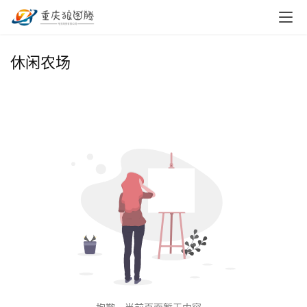
首
休闲农场
页
小
本
创
业
兼
职
项
目
电
商
投稿