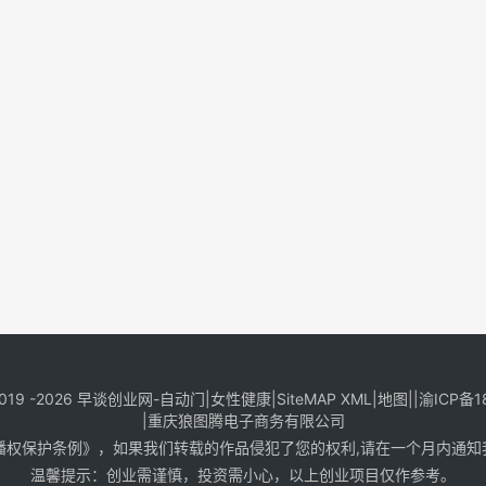
019 -2026
早谈创业网
-
自动门
|
女性健康
|
SiteMAP XML
|
地图
||
渝ICP备1
|
重庆狼图腾电子商务有限公司
保护条例》，如果我们转载的作品侵犯了您的权利,请在一个月内通知我们，邮
温馨提示：创业需谨慎，投资需小心，以上创业项目仅作参考。