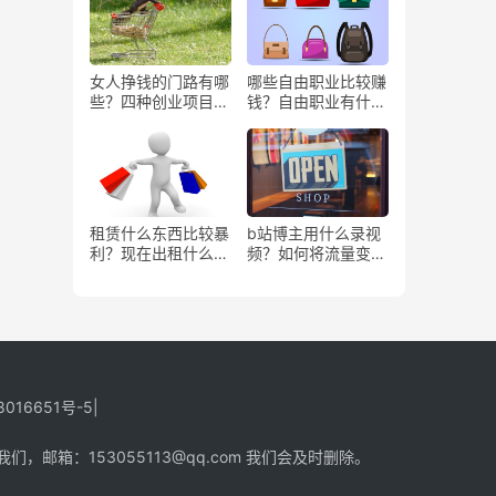
女人挣钱的门路有哪
哪些自由职业比较赚
些？四种创业项目推
钱？自由职业有什么
荐
好处？
租赁什么东西比较暴
b站博主用什么录视
利？现在出租什么更
频？如何将流量变
有市场？
现？
8016651号-5
|
箱：153055113@qq.com 我们会及时删除。