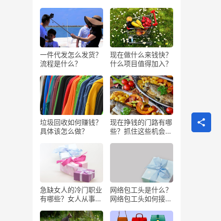
一件代发怎么发货？
现在做什么来钱快？
流程是什么？
什么项目值得加入？
垃圾回收如何赚钱？
现在挣钱的门路有哪
具体该怎么做？
些？抓住这些机会闷
声发大财
急缺女人的冷门职业
网络包工头是什么？
有哪些？女人从事哪
网络包工头如何接业
些工作更赚钱？
务？