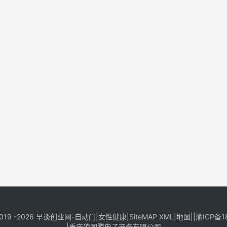
019 -2026
早谈创业网
-
自动门
|
女性健康
|
SiteMAP XML
|
地图
||
渝ICP备1
|
重庆狼图腾电子商务有限公司