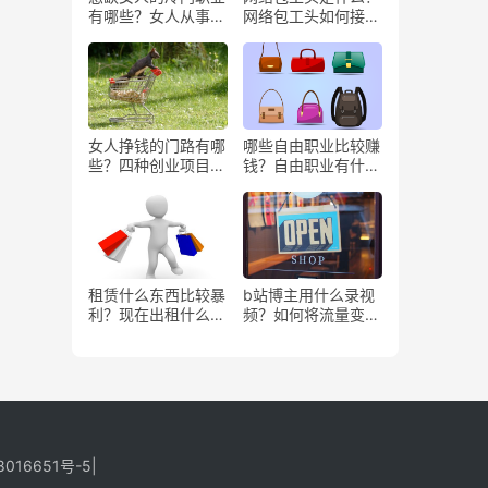
有哪些？女人从事哪
网络包工头如何接业
些工作更赚钱？
务？
女人挣钱的门路有哪
哪些自由职业比较赚
些？四种创业项目推
钱？自由职业有什么
荐
好处？
租赁什么东西比较暴
b站博主用什么录视
利？现在出租什么更
频？如何将流量变
有市场？
现？
8016651号-5
|