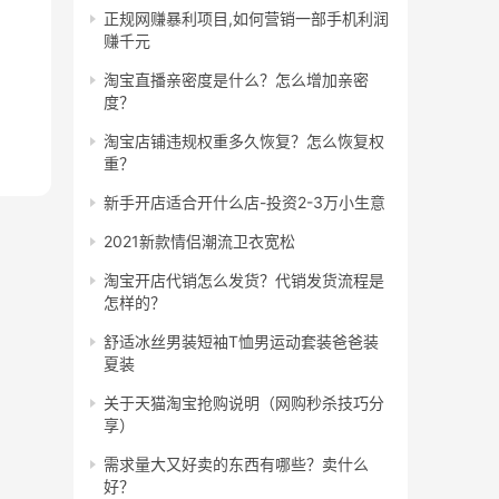
正规网赚暴利项目,如何营销一部手机利润
赚千元
淘宝直播亲密度是什么？怎么增加亲密
度？
淘宝店铺违规权重多久恢复？怎么恢复权
重？
新手开店适合开什么店-投资2-3万小生意
2021新款情侣潮流卫衣宽松
淘宝开店代销怎么发货？代销发货流程是
怎样的？
舒适冰丝男装短袖T恤男运动套装爸爸装
夏装
关于天猫淘宝抢购说明（网购秒杀技巧分
享）
需求量大又好卖的东西有哪些？卖什么
好？