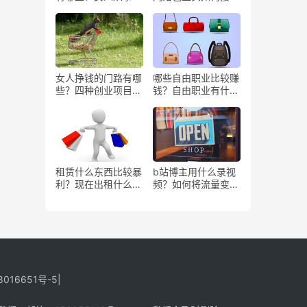
些工作更赚钱？
务？
女人挣钱的门路有哪
哪些自由职业比较赚
些？四种创业项目推
钱？自由职业有什么
荐
好处？
租赁什么东西比较暴
b站博主用什么录视
利？现在出租什么更
频？如何将流量变
有市场？
现？
8016651号-5
|