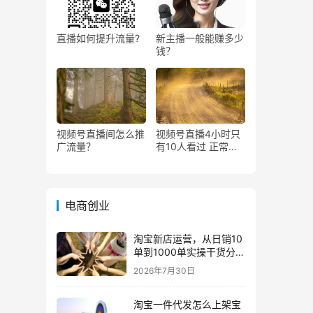
直播如何提升流量?
新主播一般能赚多少
钱？
视频号直播间怎么推
视频号直播4小时只
广流量？
有10人看过 正常
吗？
电商创业
淘宝新店运营，从日销10
单到1000单实操干货分
享！
2026年7月30日
淘宝一件代发怎么上架宝