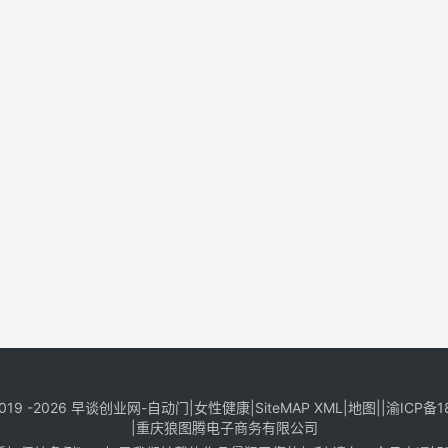
019 -2026
早谈创业网
-
自动门
|
女性健康
|
SiteMAP XML
|
地图
||
渝ICP备1
|
重庆狼图腾电子商务有限公司