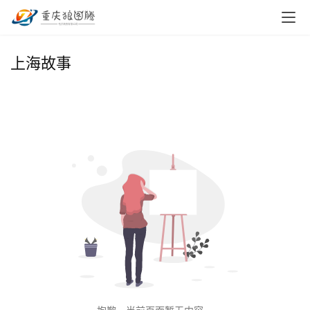
首
上海故事
页
小
本
创
业
兼
职
项
目
电
商
投稿