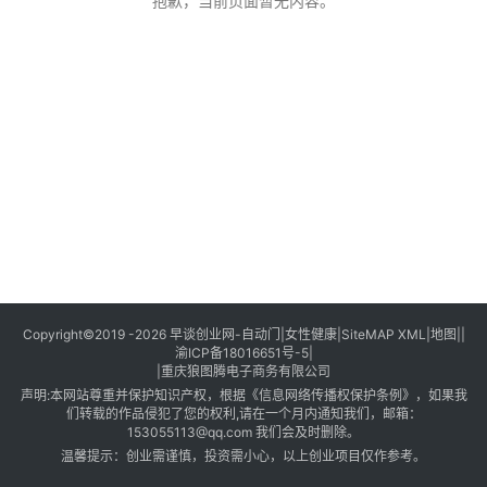
创
抱歉，当前页面暂无内容。
业
创
业
项
目
视
频
号
淘
Copyright©2019 -2026
早谈创业网
-
自动门
|
女性健康
|
SiteMAP XML
|
地图
||
渝ICP备18016651号-5
|
宝
|
重庆狼图腾电子商务有限公司
分
声明:本网站尊重并保护知识产权，根据《信息网络传播权保护条例》，如果我
享
们转载的作品侵犯了您的权利,请在一个月内通知我们，邮箱：
153055113@qq.com 我们会及时删除。
温馨提示：创业需谨慎，投资需小心，以上创业项目仅作参考。