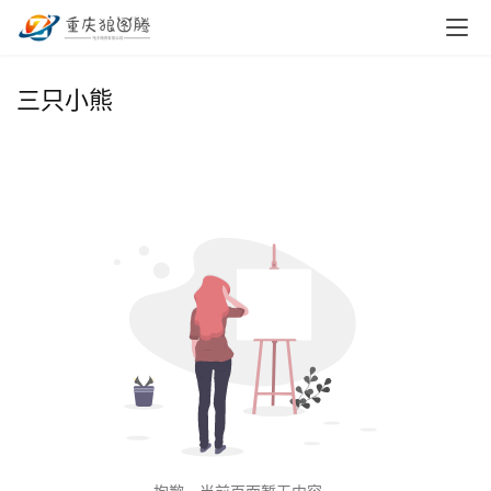
首
三只小熊
页
小
本
创
业
兼
职
项
目
电
商
投稿