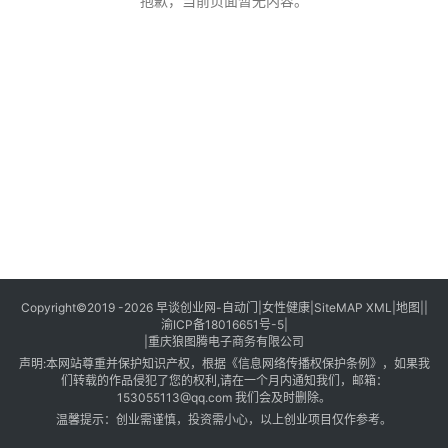
创
抱歉，当前页面暂无内容。
业
创
业
项
目
视
频
号
淘
Copyright©2019 -2026
早谈创业网
-
自动门
|
女性健康
|
SiteMAP XML
|
地图
||
渝ICP备18016651号-5
|
宝
|
重庆狼图腾电子商务有限公司
分
声明:本网站尊重并保护知识产权，根据《信息网络传播权保护条例》，如果我
享
们转载的作品侵犯了您的权利,请在一个月内通知我们，邮箱：
153055113@qq.com 我们会及时删除。
温馨提示：创业需谨慎，投资需小心，以上创业项目仅作参考。