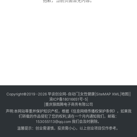
创
抱歉，当前页面暂无内容。
业
创
业
项
目
视
频
号
淘
Copyright©2019 -2026
早谈创业网
-
自动门
|
女性健康
|
SiteMAP XML
|
地图
||
渝ICP备18016651号-5
|
宝
|
重庆狼图腾电子商务有限公司
分
声明:本网站尊重并保护知识产权，根据《信息网络传播权保护条例》，如果我
享
们转载的作品侵犯了您的权利,请在一个月内通知我们，邮箱：
153055113@qq.com 我们会及时删除。
温馨提示：创业需谨慎，投资需小心，以上创业项目仅作参考。