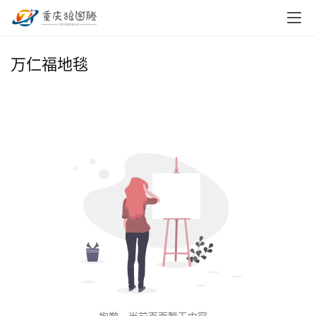
首
万仁福地毯
页
小
本
创
业
兼
职
项
目
电
商
投稿