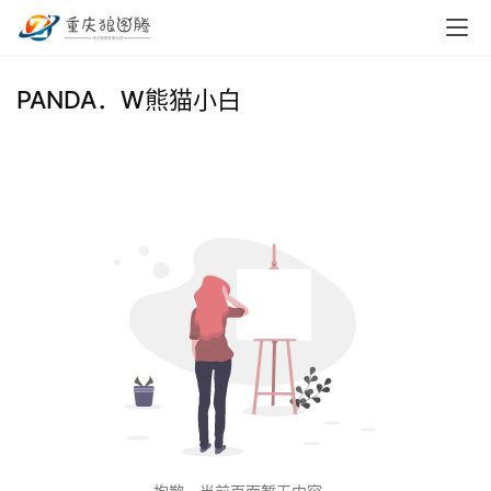
首
PANDA．W熊猫小白
页
小
本
创
业
兼
职
项
目
电
商
投稿