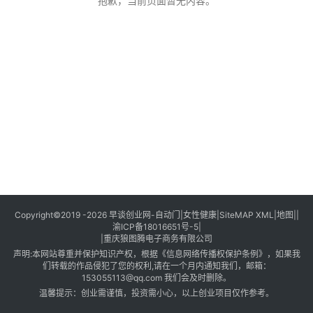
创
抱歉，当前页面暂无内容。
业
创
业
项
目
视
频
号
淘
Copyright©2019 -2026
早谈创业网
-
自动门
|
女性健康
|
SiteMAP XML
|
地图
||
渝ICP备18016651号-5
|
宝
|
重庆狼图腾电子商务有限公司
分
声明:本网站尊重并保护知识产权，根据《信息网络传播权保护条例》，如果我
享
们转载的作品侵犯了您的权利,请在一个月内通知我们，邮箱：
153055113@qq.com 我们会及时删除。
温馨提示：创业需谨慎，投资需小心，以上创业项目仅作参考。