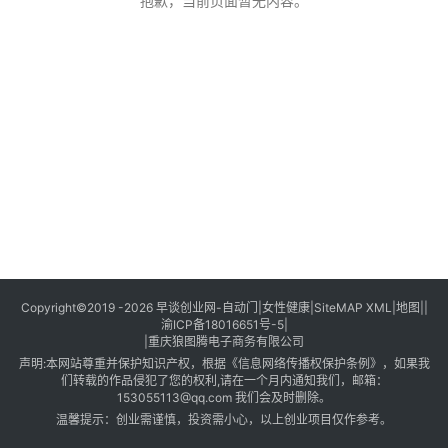
创
抱歉，当前页面暂无内容。
业
创
业
项
目
视
频
号
淘
Copyright©2019 -2026
早谈创业网
-
自动门
|
女性健康
|
SiteMAP XML
|
地图
||
渝ICP备18016651号-5
|
宝
|
重庆狼图腾电子商务有限公司
分
声明:本网站尊重并保护知识产权，根据《信息网络传播权保护条例》，如果我
享
们转载的作品侵犯了您的权利,请在一个月内通知我们，邮箱：
153055113@qq.com 我们会及时删除。
温馨提示：创业需谨慎，投资需小心，以上创业项目仅作参考。