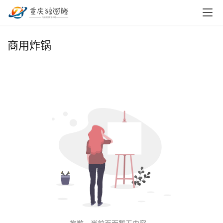
首
商用炸锅
页
小
本
创
业
兼
职
项
目
电
商
投稿