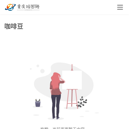
首
咖啡豆
页
小
本
创
业
兼
职
项
目
电
商
投稿