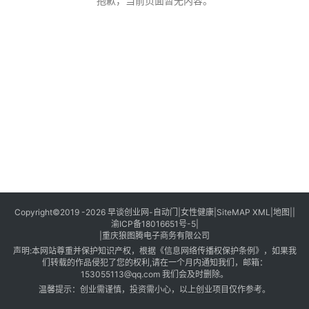
创
抱歉，当前页面暂无内容。
业
创
业
项
目
视
频
号
淘
Copyright©2019 -2026
早谈创业网
-
自动门
|
女性健康
|
SiteMAP XML
|
地图
||
渝ICP备18016651号-5
|
宝
|
重庆狼图腾电子商务有限公司
分
声明:本网站尊重并保护知识产权，根据《信息网络传播权保护条例》，如果我
享
们转载的作品侵犯了您的权利,请在一个月内通知我们，邮箱：
153055113@qq.com 我们会及时删除。
温馨提示：创业需谨慎，投资需小心，以上创业项目仅作参考。