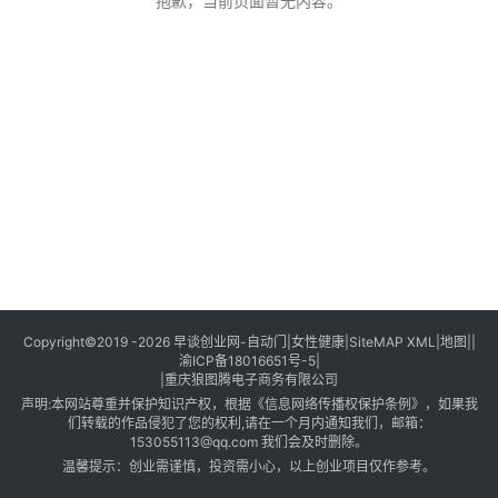
创
抱歉，当前页面暂无内容。
业
创
业
项
目
视
频
号
淘
Copyright©2019 -2026
早谈创业网
-
自动门
|
女性健康
|
SiteMAP XML
|
地图
||
渝ICP备18016651号-5
|
宝
|
重庆狼图腾电子商务有限公司
分
声明:本网站尊重并保护知识产权，根据《信息网络传播权保护条例》，如果我
享
们转载的作品侵犯了您的权利,请在一个月内通知我们，邮箱：
153055113@qq.com
我们会及时删除。
温馨提示：创业需谨慎，投资需小心，以上创业项目仅作参考。