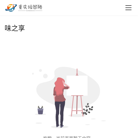
首
味之享
页
小
本
创
业
兼
职
项
目
电
商
投稿