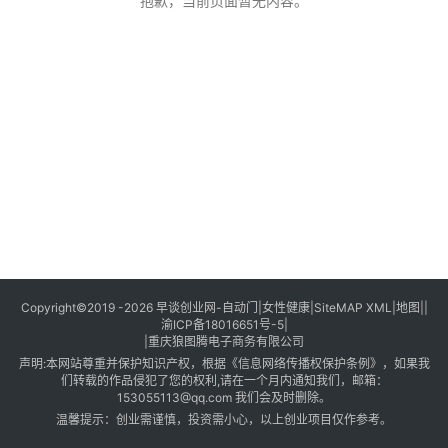
创
抱歉，当前页面暂无内容。
业
创
业
项
目
视
频
号
淘
Copyright©2019 -2026
早谈创业网
-
自动门
|
女性健康
|
SiteMAP XML
|
地图
||
渝ICP备18016651号-5
|
宝
|
重庆狼图腾电子商务有限公司
分
声明:本网站尊重并保护知识产权，根据《信息网络传播权保护条例》，如果我
享
们转载的作品侵犯了您的权利,请在一个月内通知我们，邮箱：
153055113@qq.com 我们会及时删除。
温馨提示：创业需谨慎，投资需小心，以上创业项目仅作参考。