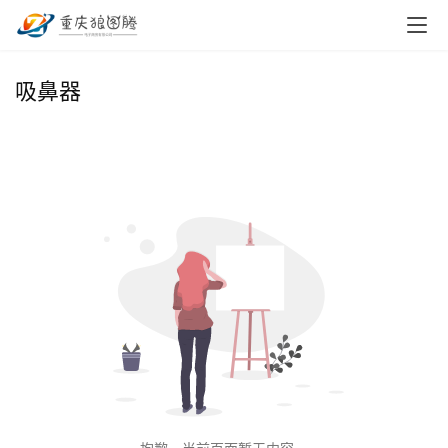
首
吸鼻器
页
小
本
创
业
兼
职
项
目
电
商
投稿