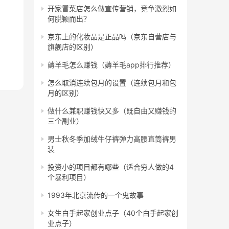
开家冒菜店怎么做宣传营销，竞争激烈如
何脱颖而出？
京东上的化妆品是正品吗（京东自营店与
旗舰店的区别）
薅羊毛怎么赚钱（薅羊毛app排行推荐）
怎么取消连续包月的设置（连续包月和包
月的区别）
做什么兼职赚钱快又多（既自由又赚钱的
三个副业）
男士秋冬季加绒牛仔裤弹力高腰直筒裤男
装
投资小的项目都有哪些（适合穷人做的4
个暴利项目）
1993年北京流传的一个鬼故事
女生白手起家创业点子（40个白手起家创
业点子）