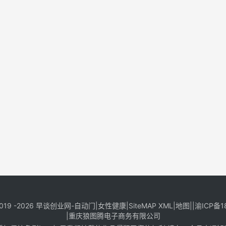
019 -2026
早谈创业网
-
自动门
|
女性健康
|
SiteMAP XML
|
地图
||
渝ICP备1
|
重庆狼图腾电子商务有限公司