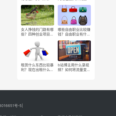
些工作更赚钱？
务？
女人挣钱的门路有哪
哪些自由职业比较赚
些？四种创业项目推
钱？自由职业有什么
荐
好处？
租赁什么东西比较暴
b站博主用什么录视
利？现在出租什么更
频？如何将流量变
有市场？
现？
8016651号-5
|