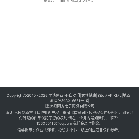
创
抱歉，当前页面暂无内容。
业
创
业
项
目
视
频
号
淘
Copyright©2019 -2026
早谈创业网
-
自动门
|
女性健康
|
SiteMAP XML
|
地图
||
渝ICP备18016651号-5
|
宝
|
重庆狼图腾电子商务有限公司
分
声明:本网站尊重并保护知识产权，根据《信息网络传播权保护条例》，如果我
享
们转载的作品侵犯了您的权利,请在一个月内通知我们，邮箱：
153055113@qq.com 我们会及时删除。
温馨提示：创业需谨慎，投资需小心，以上创业项目仅作参考。