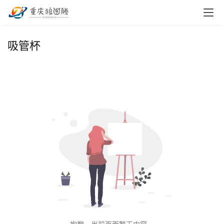
首
吸管杯
页
小
本
创
业
兼
职
项
目
电
商
投稿