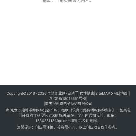
创
抱歉，当前页面暂无内容。
业
创
业
项
目
视
频
号
淘
Copyright©2019 -2026
早谈创业网
-
自动门
|
女性健康
|
SiteMAP XML
|
地图
||
渝ICP备18016651号-5
|
宝
|
重庆狼图腾电子商务有限公司
分
声明:本网站尊重并保护知识产权，根据《信息网络传播权保护条例》，如果我
享
们转载的作品侵犯了您的权利,请在一个月内通知我们，邮箱：
153055113@qq.com 我们会及时删除。
温馨提示：创业需谨慎，投资需小心，以上创业项目仅作参考。