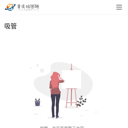
首
吸管
页
小
本
创
业
兼
职
项
目
电
商
投稿