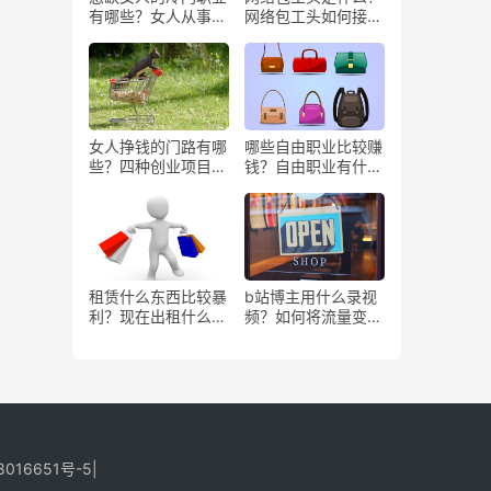
有哪些？女人从事哪
网络包工头如何接业
些工作更赚钱？
务？
女人挣钱的门路有哪
哪些自由职业比较赚
些？四种创业项目推
钱？自由职业有什么
荐
好处？
租赁什么东西比较暴
b站博主用什么录视
利？现在出租什么更
频？如何将流量变
有市场？
现？
8016651号-5
|