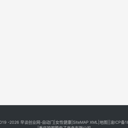
019 -2026
早谈创业网
-
自动门
|
女性健康
|
SiteMAP XML
|
地图
||
渝ICP备1
|
重庆狼图腾电子商务有限公司