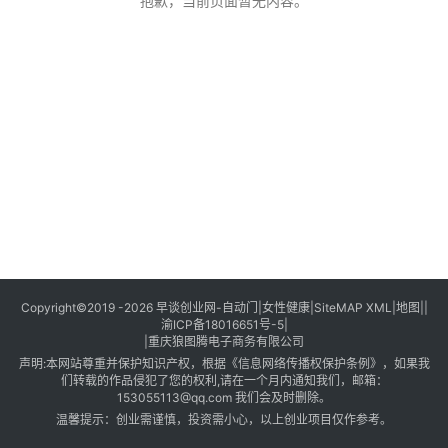
创
抱歉，当前页面暂无内容。
业
创
业
项
目
视
频
号
淘
Copyright©2019 -2026
早谈创业网
-
自动门
|
女性健康
|
SiteMAP XML
|
地图
||
渝ICP备18016651号-5
|
宝
|
重庆狼图腾电子商务有限公司
分
声明:本网站尊重并保护知识产权，根据《信息网络传播权保护条例》，如果我
享
们转载的作品侵犯了您的权利,请在一个月内通知我们，邮箱：
153055113@qq.com 我们会及时删除。
温馨提示：创业需谨慎，投资需小心，以上创业项目仅作参考。