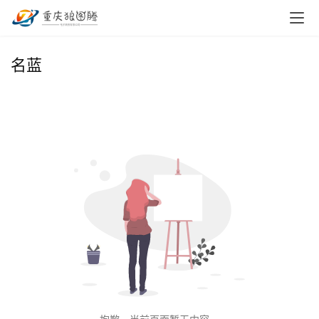
首
名蓝
页
小
本
创
业
兼
职
项
目
电
商
投稿