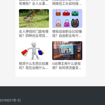
有哪些？女人从事哪
网络包工头如何接业
些工作更赚钱？
务？
女人挣钱的门路有哪
哪些自由职业比较赚
些？四种创业项目推
钱？自由职业有什么
荐
好处？
租赁什么东西比较暴
b站博主用什么录视
利？现在出租什么更
频？如何将流量变
有市场？
现？
8016651号-5
|