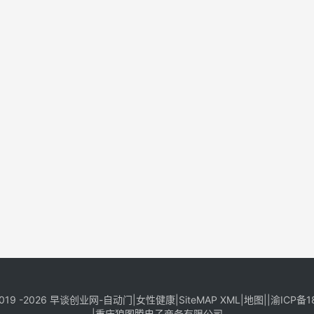
019 -2026
早谈创业网
-
自动门
|
女性健康
|
SiteMAP XML
|
地图
||
渝ICP备1
|
重庆狼图腾电子商务有限公司