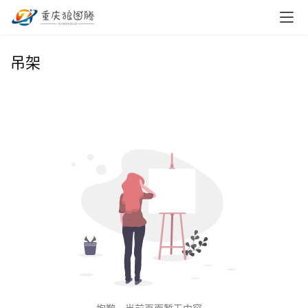
首
吊架
页
小
本
创
业
兼
职
项
目
电
商
投稿