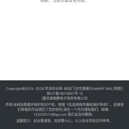
创
抱歉，当前页面暂无内容。
业
创
业
项
目
视
频
号
淘
Copyright©2019 -2026
早谈创业网
-
自动门
|
女性健康
|
SiteMAP XML
|
地图
||
渝ICP备18016651号-5
|
宝
|
重庆狼图腾电子商务有限公司
分
声明:本网站尊重并保护知识产权，根据《信息网络传播权保护条例》，如果我
享
们转载的作品侵犯了您的权利,请在一个月内通知我们，邮箱：
153055113@qq.com 我们会及时删除。
温馨提示：创业需谨慎，投资需小心，以上创业项目仅作参考。