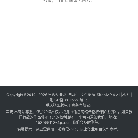
创
抱歉，当前页面暂无内容。
业
创
业
项
目
视
频
号
淘
Copyright©2019 -2026
早谈创业网
-
自动门
|
女性健康
|
SiteMAP XML
|
地图
||
渝ICP备18016651号-5
|
宝
|
重庆狼图腾电子商务有限公司
分
声明:本网站尊重并保护知识产权，根据《信息网络传播权保护条例》，如果我
享
们转载的作品侵犯了您的权利,请在一个月内通知我们，邮箱：
153055113@qq.com
我们会及时删除。
温馨提示：创业需谨慎，投资需小心，以上创业项目仅作参考。