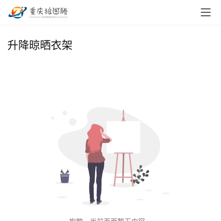
首
升降晾晒衣架
页
小
本
创
业
兼
职
项
目
电
商
投稿