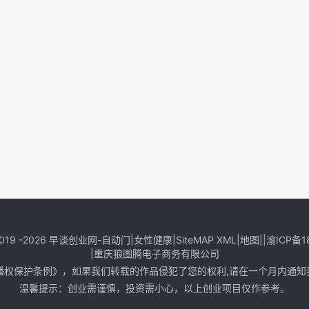
019 -2026
早谈创业网
-
自动门
|
女性健康
|
SiteMAP XML
|
地图
||
渝ICP备1
|
重庆狼图腾电子商务有限公司
保护条例》，如果我们转载的作品侵犯了您的权利,请在一个月内通知我们，邮
温馨提示：创业需谨慎，投资需小心，以上创业项目仅作参考。