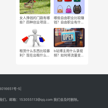
女人挣钱的门路有哪
哪些自由职业比较赚
些？四种创业项目推
钱？自由职业有什么
荐
好处？
租赁什么东西比较暴
b站博主用什么录视
利？现在出租什么更
频？如何将流量变
有市场？
现？
8016651号-5
|
箱：153055113@qq.com 我们会及时删除。