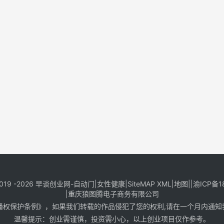
019 -2026
早谈创业网
-
自动门
|
女性健康
|
SiteMAP XML
|
地图
||
渝ICP备1
|
重庆狼图腾电子商务有限公司
保护条例》，如果我们转载的作品侵犯了您的权利,请在一个月内通知我们，邮
温馨提示：创业需谨慎，投资需小心，以上创业项目仅作参考。