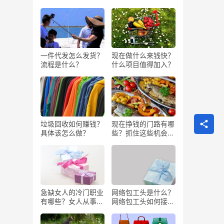
一件代发怎么发货？
现在做什么来钱快？
流程是什么？
什么项目值得加入？
垃圾回收如何赚钱？
现在挣钱的门路有哪
具体该怎么做？
些？抓住这些机会闷
声发大财
急缺女人的冷门职业
网络包工头是什么？
有哪些？女人从事哪
网络包工头如何接业
些工作更赚钱？
务？